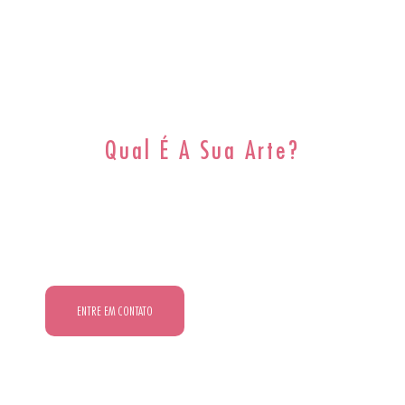
Qual É A Sua Arte?
O Les Arts É O Espaço Para
Você Se Conectar Com A Sua.
ENTRE EM CONTATO
CONFIRA NOSSOS HORARIOS