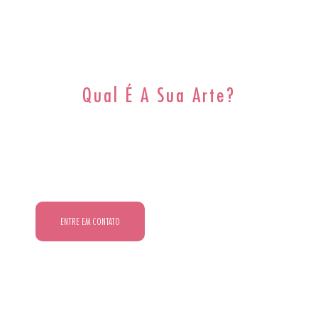
Qual É A Sua Arte?
O Les Arts É O Espaço Para
Você Se Conectar Com A Sua.
ENTRE EM CONTATO
CONFIRA NOSSOS HORARIOS