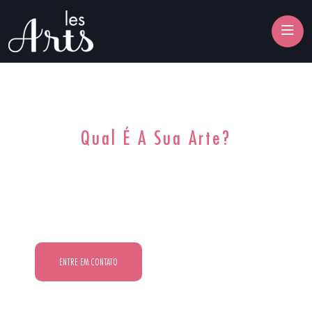
Qual É A Sua Arte?
O Les Arts É O Espaço Para
Você Se Conectar Com A Sua.
ENTRE EM CONTATO
CONFIRA NOSSOS HORARIOS